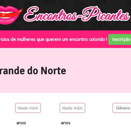
ios de mulheres que querem um encontro colorido !
Inscriçã
rande do Norte
anos
anos