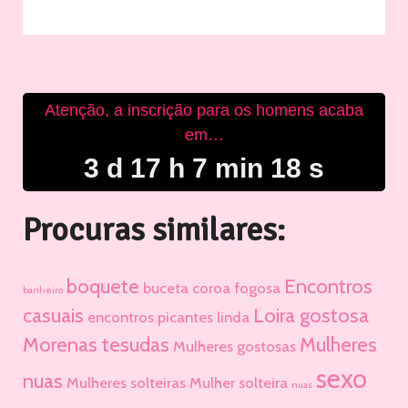
Atenção, a inscrição para os homens acaba
em…
3 d 17 h 7 min 17 s
Procuras similares:
boquete
Encontros
buceta
coroa fogosa
banheiro
casuais
Loira gostosa
encontros picantes
linda
Morenas tesudas
Mulheres
Mulheres gostosas
sexo
nuas
Mulheres solteiras
Mulher solteira
nuas