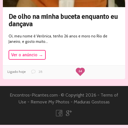
De olho na minha buceta enquanto eu
dançava
Oi, meu nome é Verônica, tenho 26 anos e moro no Rio de
Janeiro, e gosto muito...
Ver o anúncio
→
64
Ligado hoje
28
Encontros-Picantes.com
·
© Copyright 2026 -
Terms of
Use
-
Remove My Photos
-
Maduras Gostosas