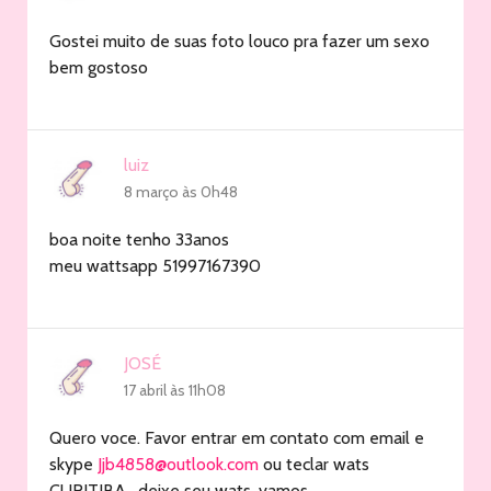
Gostei muito de suas foto louco pra fazer um sexo
bem gostoso
luiz
8 março às 0h48
boa noite tenho 33anos
meu wattsapp 51997167390
JOSÉ
17 abril às 11h08
Quero voce. Favor entrar em contato com email e
skype
Jjb4858@outlook.com
ou teclar wats
CURITIBA , deixe seu wats, vamos.