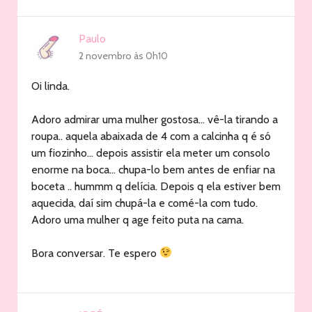
Paulo
2 novembro às 0h10
Oi linda.
Adoro admirar uma mulher gostosa… vê-la tirando a
roupa.. aquela abaixada de 4 com a calcinha q é só
um fiozinho… depois assistir ela meter um consolo
enorme na boca… chupa-lo bem antes de enfiar na
boceta .. hummm q delícia. Depois q ela estiver bem
aquecida, daí sim chupá-la e comé-la com tudo.
Adoro uma mulher q age feito puta na cama.
Bora conversar. Te espero