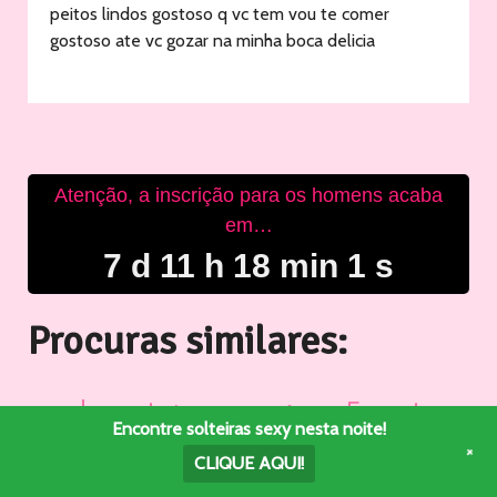
peitos lindos gostoso q vc tem vou te comer
gostoso ate vc gozar na minha boca delicia
Atenção, a inscrição para os homens acaba
em…
7 d 11 h 17 min 60 s
Procuras similares:
boquete
Encontros
buceta
coroa fogosa
banheiro
Encontre solteiras sexy nesta noite!
casuais
Loira gostosa
encontros picantes
linda
+
CLIQUE AQUI!
Morenas tesudas
Mulheres
Mulheres gostosas