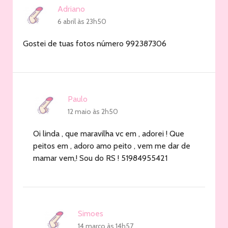
Adriano
6 abril às 23h50
Gostei de tuas fotos número 992387306
Paulo
12 maio às 2h50
Oi linda , que maravilha vc em , adorei ! Que
peitos em , adoro amo peito , vem me dar de
mamar vem,! Sou do RS ! 51984955421
Simoes
14 março às 14h57