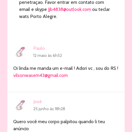
penetraçao. Favor entrar em contato com
email e skype
Jjb4838@outlook.com
ou teclar
wats Porto Alegre.
Paulo
12 maio às 6h52
Oi linda me manda um e-mail ! Adori vc , sou do RS !
vilsonwasem43@gmail.com
José
25 junho às 18h28
Quero você meu corpo palpitou quando li teu
anúncio