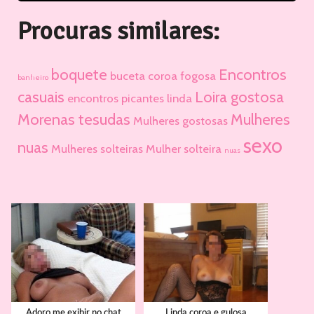
Procuras similares:
boquete
Encontros
buceta
coroa fogosa
banheiro
casuais
Loira gostosa
encontros picantes
linda
Morenas tesudas
Mulheres
Mulheres gostosas
sexo
nuas
Mulheres solteiras
Mulher solteira
nuas
Adoro me exibir no chat
Linda coroa e gulosa