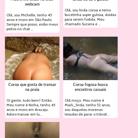
webcam
Olá, sou linda coroa e temo
bucetinha super gulosa, doidas
Olá, sou Michelle, tenho 45
para serem fodida. Meu
anos e moro em São Paulo.
chamado Suzana e ...
Sempre que posso, exibo meus
peitos no chat ...
Coroa que gosta de transar
Coroa fogosa busca
na praia
encontros casuais
Oi gente, tudo bem? Então..
Olá moço. Meu nome é
Meu nome é Ninha, tenho 45
Marli_linda, tenho 52 anos,
anos e moro em Aracaju.
sou daquelas morenas
Adoro transar em lu...
tesudas de parar o trânsit...