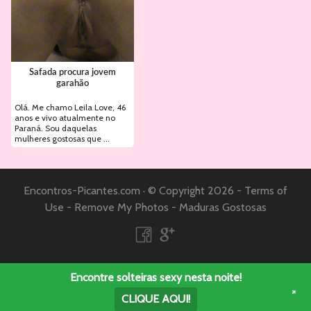
Safada procura jovem
garahão
Olá. Me chamo Leila Love, 46
anos e vivo atualmente no
Paraná. Sou daquelas
mulheres gostosas que ...
Encontros-Picantes.com
·
© Copyright 2026 -
Terms of
Use
-
Remove My Photos
-
Maduras Gostosas
Encontre solteiras sexy nesta noite!
+
CLIQUE AQUI!