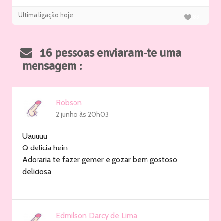
Ultima ligação hoje
83
16 pessoas enviaram-te uma
mensagem :
Robson
2 junho às 20h03
Uauuuu
Q delicia hein
Adoraria te fazer gemer e gozar bem gostoso
deliciosa
Edmilson Darcy de Lima