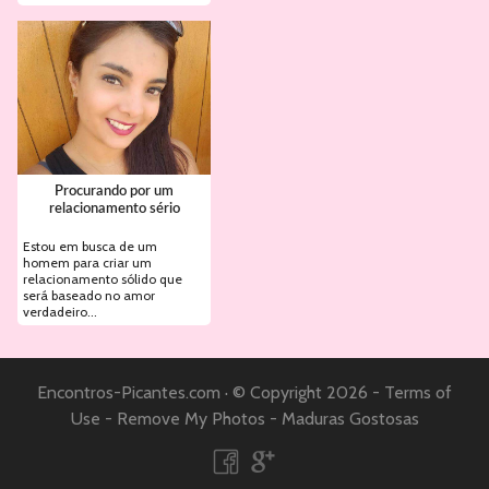
Procurando por um
relacionamento sério
Estou em busca de um
homem para criar um
relacionamento sólido que
será baseado no amor
verdadeiro...
Encontros-Picantes.com
·
© Copyright 2026 -
Terms of
Use
-
Remove My Photos
-
Maduras Gostosas