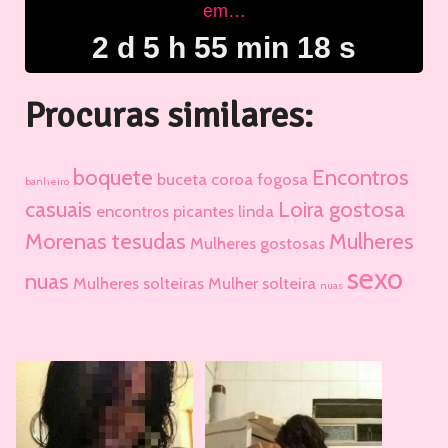
em…
2 d 5 h 55 min 18 s
Procuras similares:
boquete
Encontros
buceta
coroa fogosa
banheiro
casuais
Loira gostosa
encontros picantes
linda
Morenas tesudas
Mulheres
Mulheres gostosas
sexo
nuas
Mulheres solteiras
Mulher solteira
nuas