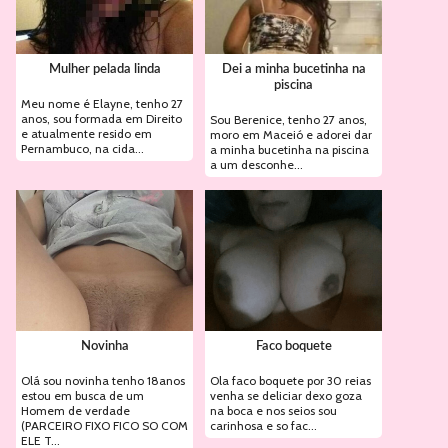
Mulher pelada linda
Dei a minha bucetinha na
piscina
Meu nome é Elayne, tenho 27
anos, sou formada em Direito
Sou Berenice, tenho 27 anos,
e atualmente resido em
moro em Maceió e adorei dar
Pernambuco, na cida...
a minha bucetinha na piscina
a um desconhe...
Novinha
Faco boquete
Olá sou novinha tenho 18anos
Ola faco boquete por 30 reias
estou em busca de um
venha se deliciar dexo goza
Homem de verdade
na boca e nos seios sou
(PARCEIRO FIXO FICO SO COM
carinhosa e so fac...
ELE T...