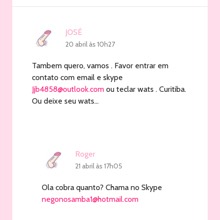
JOSÉ
20 abril às 10h27
Tambem quero, vamos . Favor entrar em
contato com email e skype
Jjb4858@outlook.com
ou teclar wats . Curitiba.
Ou deixe seu wats…
Roger
21 abril às 17h05
Ola cobra quanto? Chama no Skype
negonosamba1@hotmail.com